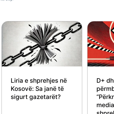
Liria e shprehjes në
D+ dh
Kosovë: Sa janë të
përmby
sigurt gazetarët?
“Përkr
mediav
shpre