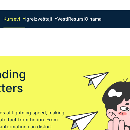
Kursevi
Igre
Izveštaji
Vesti
Resursi
O nama
nding
ters
ds at lightning speed, making
ate fact from fiction. From
sinformation can distort