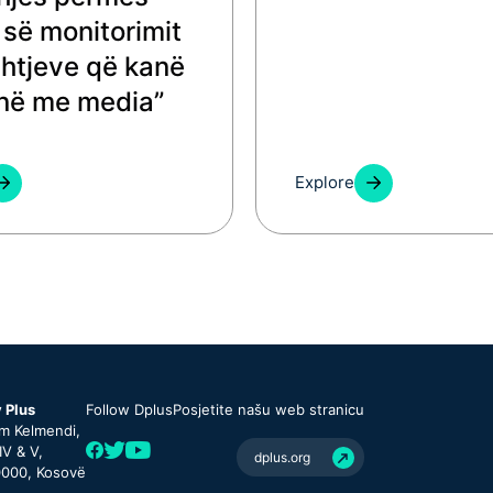
s së monitorimit
shtjeve që kanë
jnë me media”
Explore
 Plus
Follow Dplus
Posjetite našu web stranicu
am Kelmendi,
 IV & V,
dplus.org
0000, Kosovë