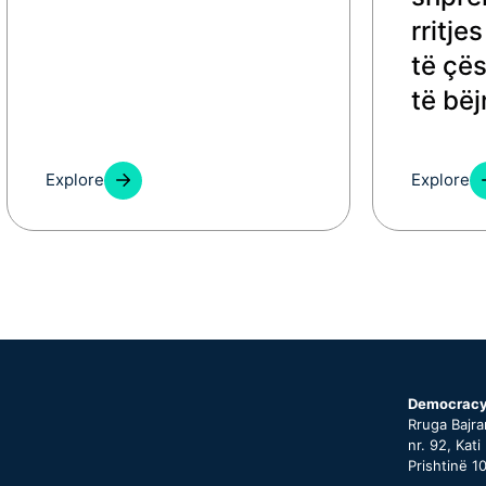
rritje
të çë
të bë
Explore
Explore
Democracy
Rruga Bajr
nr. 92, Kati
Prishtinë 1