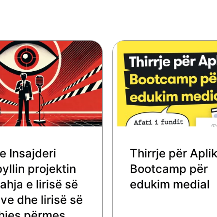
e Insajderi
Thirrje për Apli
llin projektin
Bootcamp për
ahja e lirisë së
edukim medial
e dhe lirisë së
hjes përmes