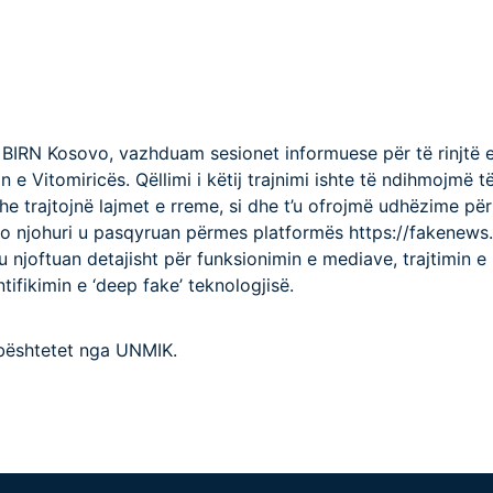
BIRN Kosovo, vazhduam sesionet informuese për të rinjtë
n e Vitomiricës. Qëllimi i këtij trajnimi ishte të ndihmojmë të
dhe trajtojnë lajmet e rreme, si dhe t’u ofrojmë udhëzime pë
to njohuri u pasqyruan përmes platformës https://fakenews.
u njoftuan detajisht për funksionimin e mediave, trajtimin e
tifikimin e ‘deep fake’ teknologjisë.
mbështetet nga UNMIK.