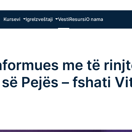
Kursevi
Igre
Izveštaji
Vesti
Resursi
O nama
nformues me të rinjt
ë Pejës – fshati Vi