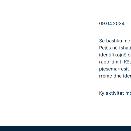
09.04.2024
Së bashku me 
Pejës në fshati
identifikojnë 
raportimit. Kë
pjesëmarrësit 
rreme dhe iden
Ky aktivitet 