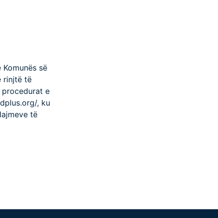
 e Komunës së
 rinjtë të
r procedurat e
dplus.org/, ku
 lajmeve të