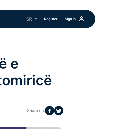
SR
Register
Sign in
ë e
tomiricë
Share on: