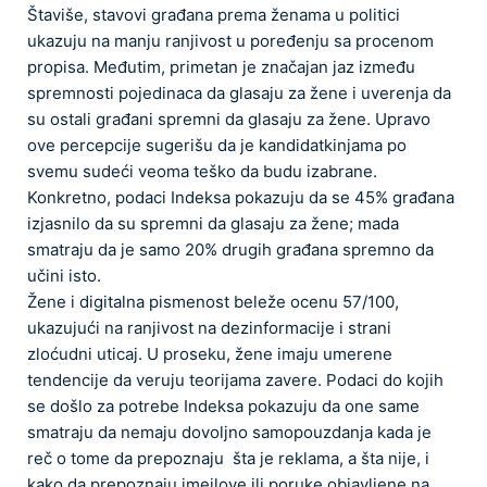
Štaviše, stavovi građana prema ženama u politici
ukazuju na manju ranjivost u poređenju sa procenom
propisa. Međutim, primetan je značajan jaz između
spremnosti pojedinaca da glasaju za žene i uverenja da
su ostali građani spremni da glasaju za žene. Upravo
ove percepcije sugerišu da je kandidatkinjama po
svemu sudeći veoma teško da budu izabrane.
Konkretno, podaci Indeksa pokazuju da se 45% građana
izjasnilo da su spremni da glasaju za žene; mada
smatraju da je samo 20% drugih građana spremno da
učini isto.
Žene i digitalna pismenost beleže ocenu 57/100,
ukazujući na ranjivost na dezinformacije i strani
zloćudni uticaj. U proseku, žene imaju umerene
tendencije da veruju teorijama zavere. Podaci do kojih
se došlo za potrebe Indeksa pokazuju da one same
smatraju da nemaju dovoljno samopouzdanja kada je
reč o tome da prepoznaju šta je reklama, a šta nije, i
kako da prepoznaju imejlove ili poruke objavljene na