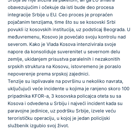
obavezujućim i očekuje da isti bude deo procesa
integracije Srbije u EU. Ceo proces je propraćen
pojačanim tenzijama, time što su se kosovski Srbi
povukli iz kosovskih institucija, uz podsticaj Beograda. U
međuvremenu, Kosovo je povećalo svoju kontrolu nad
severom. Kako je Vlada Kosova intenzivirala svoje
napore da konsoliduje suverenitet u severnom delu
zemlje, ukidanjem prisustva paralelnih i nezakonitih
srpskih struktura na Kosovu, istovremeno je poraslo
nepoverenje prema srpskoj zajednici.
Tenzije su isplivavale na površinu u nekoliko navrata,
uključujući veće incidente u kojima je ranjeno skoro 100
pripadnika KFOR-a, 3 kosovska policajca oteta su sa
Kosova i odvedena u Srbiju i najveći incident kada su
paravojne jedinice, uz podršku Srbije, izvele veću
terorističku operaciju, u kojoj je jedan policijski
službenik izgubio svoj život.