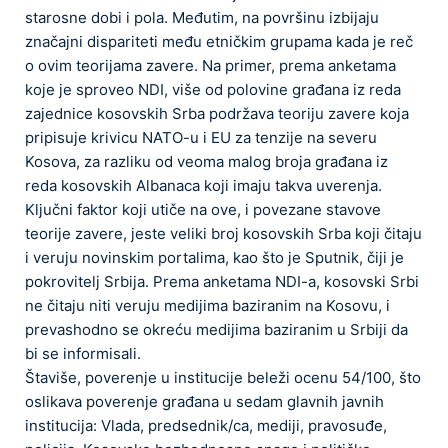
starosne dobi i pola. Međutim, na površinu izbijaju
značajni dispariteti među etničkim grupama kada je reč
o ovim teorijama zavere. Na primer, prema anketama
koje je sproveo NDI, više od polovine građana iz reda
zajednice kosovskih Srba podržava teoriju zavere koja
pripisuje krivicu NATO-u i EU za tenzije na severu
Kosova, za razliku od veoma malog broja građana iz
reda kosovskih Albanaca koji imaju takva uverenja.
Ključni faktor koji utiče na ove, i povezane stavove
teorije zavere, jeste veliki broj kosovskih Srba koji čitaju
i veruju novinskim portalima, kao što je Sputnik, čiji je
pokrovitelj Srbija. Prema anketama NDI-a, kosovski Srbi
ne čitaju niti veruju medijima baziranim na Kosovu, i
prevashodno se okreću medijima baziranim u Srbiji da
bi se informisali.
Štaviše, poverenje u institucije beleži ocenu 54/100, što
oslikava poverenje građana u sedam glavnih javnih
institucija: Vlada, predsednik/ca, mediji, pravosuđe,