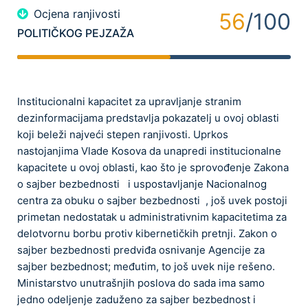
Ocjena ranjivosti
56
/100
POLITIČKOG PEJZAŽA
Institucionalni kapacitet za upravljanje stranim
dezinformacijama predstavlja pokazatelj u ovoj oblasti
koji beleži najveći stepen ranjivosti. Uprkos
nastojanjima Vlade Kosova da unapredi institucionalne
kapacitete u ovoj oblasti, kao što je sprovođenje Zakona
o sajber bezbednosti i uspostavljanje Nacionalnog
centra za obuku o sajber bezbednosti , još uvek postoji
primetan nedostatak u administrativnim kapacitetima za
delotvornu borbu protiv kibernetičkih pretnji. Zakon o
sajber bezbednosti predviđa osnivanje Agencije za
sajber bezbednost; međutim, to još uvek nije rešeno.
Ministarstvo unutrašnjih poslova do sada ima samo
jedno odeljenje zaduženo za sajber bezbednost i