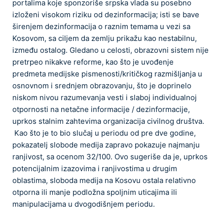
portalima koje sponzoriše srpska vlada su posebno
izloženi visokom riziku od dezinformacija; isti se bave
širenjem dezinformacija o raznim temama u vezi sa
Kosovom, sa ciljem da zemlju prikažu kao nestabilnu,
između ostalog. Gledano u celosti, obrazovni sistem nije
pretrpeo nikakve reforme, kao što je uvođenje
predmeta medijske pismenosti/kritičkog razmišljanja u
osnovnom i srednjem obrazovanju, što je doprinelo
niskom nivou razumevanja vesti i slaboj individualnoj
otpornosti na netačne informacije / dezinformacije,
uprkos stalnim zahtevima organizacija civilnog društva.
Kao što je to bio slučaj u periodu od pre dve godine,
pokazatelj slobode medija zapravo pokazuje najmanju
ranjivost, sa ocenom 32/100. Ovo sugeriše da je, uprkos
potencijalnim izazovima i ranjivostima u drugim
oblastima, sloboda medija na Kosovu ostala relativno
otporna ili manje podložna spoljnim uticajima ili
manipulacijama u dvogodišnjem periodu.