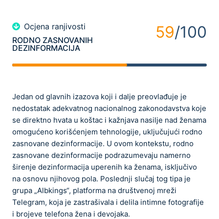
Ocjena ranjivosti
59
/100
RODNO ZASNOVANIH
DEZINFORMACIJA
Jedan od glavnih izazova koji i dalje preovlađuje je
nedostatak adekvatnog nacionalnog zakonodavstva koje
se direktno hvata u koštac i kažnjava nasilje nad ženama
omogućeno korišćenjem tehnologije, uključujući rodno
zasnovane dezinformacije. U ovom kontekstu, rodno
zasnovane dezinformacije podrazumevaju namerno
širenje dezinformacija uperenih ka ženama, isključivo
na osnovu njihovog pola. Poslednji slučaj tog tipa je
grupa „Albkings“, platforma na društvenoj mreži
Telegram, koja je zastrašivala i delila intimne fotografije
i brojeve telefona žena i devojaka.