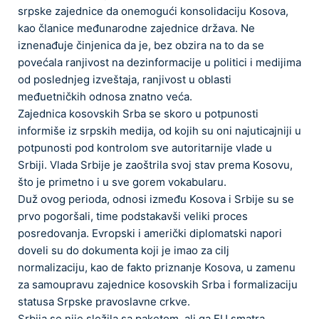
srpske zajednice da onemogući konsolidaciju Kosova,
kao članice međunarodne zajednice država. Ne
iznenađuje činjenica da je, bez obzira na to da se
povećala ranjivost na dezinformacije u politici i medijima
od poslednjeg izveštaja, ranjivost u oblasti
međuetničkih odnosa znatno veća.
Zajednica kosovskih Srba se skoro u potpunosti
informiše iz srpskih medija, od kojih su oni najuticajniji u
potpunosti pod kontrolom sve autoritarnije vlade u
Srbiji. Vlada Srbije je zaoštrila svoj stav prema Kosovu,
što je primetno i u sve gorem vokabularu.
Duž ovog perioda, odnosi između Kosova i Srbije su se
prvo pogoršali, time podstakavši veliki proces
posredovanja. Evropski i američki diplomatski napori
doveli su do dokumenta koji je imao za cilj
normalizaciju, kao de fakto priznanje Kosova, u zamenu
za samoupravu zajednice kosovskih Srba i formalizaciju
statusa Srpske pravoslavne crkve.
Srbija se nije složila sa paketom, ali ga EU smatra