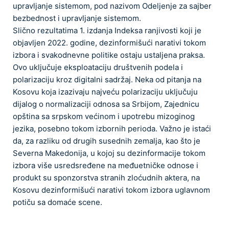
upravljanje sistemom, pod nazivom Odeljenje za sajber
bezbednost i upravljanje sistemom.
Slično rezultatima 1. izdanja Indeksa ranjivosti koji je
objavljen 2022. godine, dezinformišući narativi tokom
izbora i svakodnevne politike ostaju ustaljena praksa.
Ovo uključuje eksploataciju društvenih podela i
polarizaciju kroz digitalni sadržaj. Neka od pitanja na
Kosovu koja izazivaju najveću polarizaciju uključuju
dijalog o normalizaciji odnosa sa Srbijom, Zajednicu
opština sa srpskom većinom i upotrebu mizoginog
jezika, posebno tokom izbornih perioda. Važno je istaći
da, za razliku od drugih susednih zemalja, kao što je
Severna Makedonija, u kojoj su dezinformacije tokom
izbora više usredsređene na međuetničke odnose i
produkt su sponzorstva stranih zloćudnih aktera, na
Kosovu dezinformišući narativi tokom izbora uglavnom
potiču sa domaće scene.