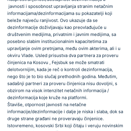
javnosti i sposobnost upravljanja stranim netačnim
informacijama/dezinformacijama su pokazatelji koji
beleže najveću ranjivost. Ovo ukazuje da se
dezinformacije doživljavaju kao preovlađujuće u
društvenim medijima, privatnim i javnim medijima, sa
posebno slabim institucionalnim kapacitetima za
upravljanje ovim pretnjama, među ovim akterima, ali i u
okviru Vlade. Usled prisustva dva partnera za proveru
činjenica na Kosovu , Fejsbuk se može smatrati
delotvornijim, kada je reč o kontroli dezinformacija,
nego što je to bio slučaj prethodnih godina. Međutim,
sadašnji partneri za proveru činjenica nisu dovoljni, s
obzirom na visok intenzitet netačnih informacija /
dezinformacija koje kruže na platformi.
Štaviše, otpornost javnosti na netačne
informacije/dezinformacije i dalje je niska i slaba, dok sa
druge strane građani ne proveravaju činjenice.
Istovremeno, kosovski Srbi koji čitaju i veruju novinskim