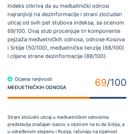
Indeks otkriva da su međuetnički odnosi
najranjiviji na dezinformacije i strani zloćudan
uticaj od svih pet stubova indeksa, sa ocenom
69/100. Ovaj stub procenjuje tri komponente
pejzaža međuetničkih odnosa, odnose Kosova
i Srbije (50/100), međuetničke tenzije (68/100)
i ciljane strane dezinformacije (88/100).
Ocjena ranjivosti
69
/100
MEĐUETNIČKIH ODNOSA
Strani zloćudni uticaj u međuetničkim odnosima
predstavlja značajan izazov, s obzirom na to da Srbija, a
u određenom stepenu i Rusija, računaju na lojalnost