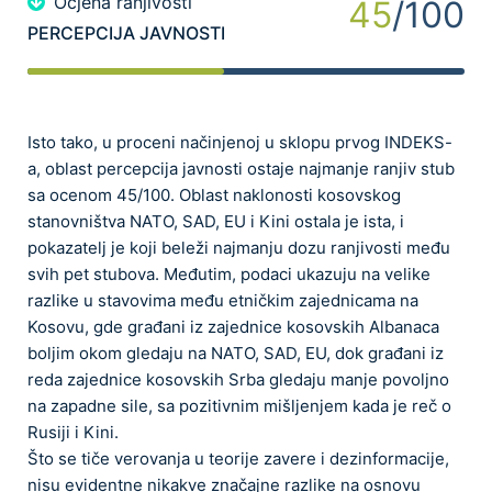
Ocjena ranjivosti
45
/100
PERCEPCIJA JAVNOSTI
Isto tako, u proceni načinjenoj u sklopu prvog INDEKS-
a, oblast percepcija javnosti ostaje najmanje ranjiv stub
sa ocenom 45/100. Oblast naklonosti kosovskog
stanovništva NATO, SAD, EU i Kini ostala je ista, i
pokazatelj je koji beleži najmanju dozu ranjivosti među
svih pet stubova. Međutim, podaci ukazuju na velike
razlike u stavovima među etničkim zajednicama na
Kosovu, gde građani iz zajednice kosovskih Albanaca
boljim okom gledaju na NATO, SAD, EU, dok građani iz
reda zajednice kosovskih Srba gledaju manje povoljno
na zapadne sile, sa pozitivnim mišljenjem kada je reč o
Rusiji i Kini.
Što se tiče verovanja u teorije zavere i dezinformacije,
nisu evidentne nikakve značajne razlike na osnovu