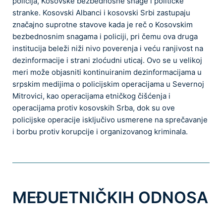
policija, Kosovske bezbednosne snage i političke
stranke. Kosovski Albanci i kosovski Srbi zastupaju
značajno suprotne stavove kada je reč o Kosovskim
bezbednosnim snagama i policiji, pri čemu ova druga
institucija beleži niži nivo poverenja i veću ranjivost na
dezinformacije i strani zloćudni uticaj. Ovo se u velikoj
meri može objasniti kontinuiranim dezinformacijama u
srpskim medijima o policijskim operacijama u Severnoj
Mitrovici, kao operacijama etničkog čišćenja i
operacijama protiv kosovskih Srba, dok su ove
policijske operacije isključivo usmerene na sprečavanje
i borbu protiv korupcije i organizovanog kriminala.
MEĐUETNIČKIH ODNOSA